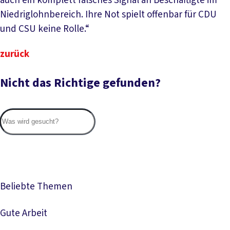
auch ein komplett falsches Signal an Beschäftigte im
Niedriglohnbereich. Ihre Not spielt offenbar für CDU
und CSU keine Rolle.“
zurück
Nicht das Richtige gefunden?
Suc
Beliebte Themen
Gute Arbeit