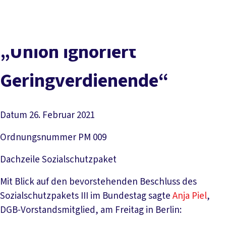
Presse
Karriere
Newsletter
Kontakt
EN
Leichte Sprache
Der DGB
Gute Arbeit
Geld
Gerechtigkeit
„Union ignoriert
Service
Mitmachen
Politik
Geringverdienende“
Datum
26. Februar 2021
Ordnungsnummer
PM 009
Dachzeile
Sozialschutzpaket
Mit Blick auf den bevorstehenden Beschluss des
Sozialschutzpakets III im Bundestag sagte
Anja Piel
,
DGB-Vorstandsmitglied, am Freitag in Berlin: