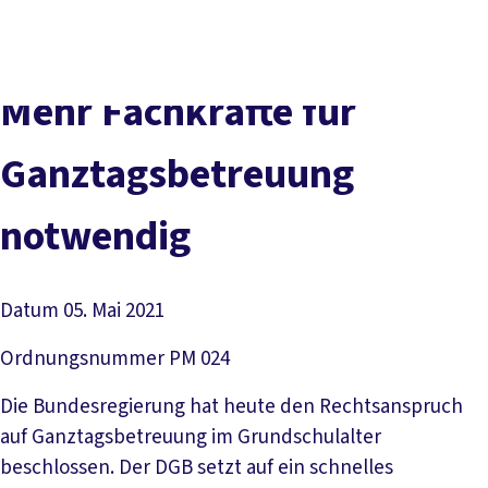
Presse
Karriere
Newsletter
Kontakt
EN
Leichte Sprache
Der DGB
Gute Arbeit
Geld
Gerechtigkeit
Mehr Fachkräfte für
Service
Mitmachen
Politik
Ganztagsbetreuung
notwendig
Datum
05. Mai 2021
Ordnungsnummer
PM 024
Die Bundesregierung hat heute den Rechtsanspruch
auf Ganztagsbetreuung im Grundschulalter
beschlossen. Der DGB setzt auf ein schnelles