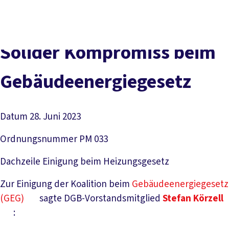
Presse
Karriere
Newsletter
Kontakt
EN
Leichte Sprache
Der DGB
Gute Arbeit
Geld
Gerechtigkeit
Solider Kompromiss beim
Service
Mitmachen
Politik
Gebäudeenergiegesetz
Datum
28. Juni 2023
Ordnungsnummer
PM 033
Dachzeile
Einigung beim Heizungsgesetz
Zur Einigung der Koalition beim
Gebäudeenergiegesetz
(GEG)
sagte DGB-Vorstandsmitglied
Stefan Körzell
: