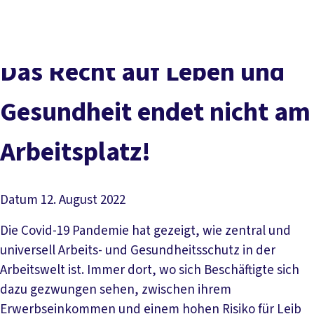
Presse
Karriere
Newsletter
Kontakt
EN
Leichte Sprache
Der DGB
Gute Arbeit
Geld
Gerechtigkeit
Das Recht auf Leben und
Service
Mitmachen
Politik
Gesundheit endet nicht am
Arbeitsplatz!
Datum
12. August 2022
Die Covid-19 Pandemie hat gezeigt, wie zentral und
universell Arbeits- und Gesundheitsschutz in der
Arbeitswelt ist. Immer dort, wo sich Beschäftigte sich
dazu gezwungen sehen, zwischen ihrem
Erwerbseinkommen und einem hohen Risiko für Leib