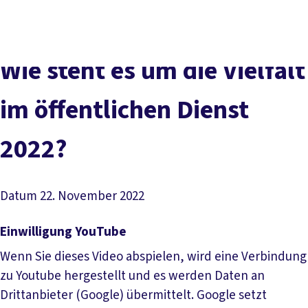
Presse
Karriere
Newsletter
Kontakt
EN
Leichte Sprache
Der DGB
Gute Arbeit
Geld
Gerechtigkeit
Wie steht es um die Vielfalt
Service
Mitmachen
Politik
im öffentlichen Dienst
2022?
Datum
22. November 2022
Einwilligung YouTube
Wenn Sie dieses Video abspielen, wird eine Verbindung
zu Youtube hergestellt und es werden Daten an
Drittanbieter (Google) übermittelt. Google setzt