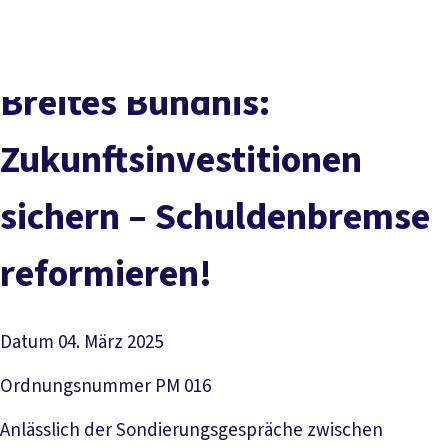
Presse
Karriere
Newsletter
Kontakt
EN
Leichte Sprache
Der DGB
Gute Arbeit
Geld
Gerechtigkeit
Breites Bündnis:
Service
Mitmachen
Politik
Zukunftsinvestitionen
sichern – Schuldenbremse
reformieren!
Datum
04. März 2025
Ordnungsnummer
PM 016
Anlässlich der Sondierungsgespräche zwischen