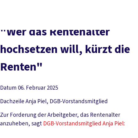
Presse
Karriere
Newsletter
Kontakt
EN
Leichte Sprache
Der DGB
Gute Arbeit
Geld
Gerechtigkeit
"Wer das Rentenalter
Service
Mitmachen
Politik
hochsetzen will, kürzt die
Renten"
Datum
06. Februar 2025
Dachzeile
Anja Piel, DGB-Vorstandsmitglied
Zur Forderung der Arbeitgeber, das Rentenalter
anzuheben, sagt
DGB-Vorstandsmitglied Anja Piel: