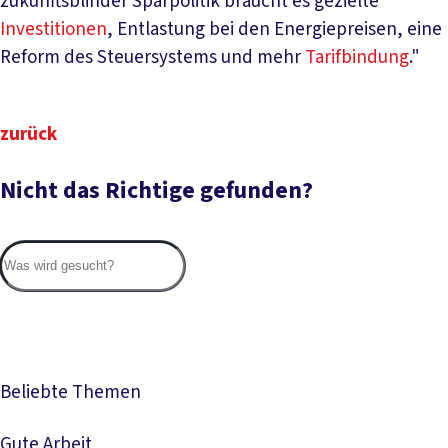
zukunftsblinder Sparpolitik braucht es gezielte
Investitionen
, Entlastung bei den Energiepreisen, eine
Reform des Steuersystems und mehr
Tarifbindung
."
zurück
Nicht das Richtige gefunden?
Suc
Beliebte Themen
Gute Arbeit