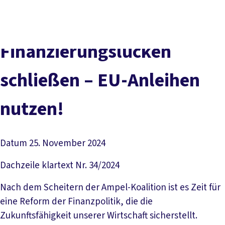
Presse
Karriere
Newsletter
Kontakt
EN
Leichte Sprache
Der DGB
Gute Arbeit
Geld
Gerechtigkeit
Finanzierungslücken
Service
Mitmachen
Politik
schließen – EU-Anleihen
nutzen!
Datum
25. November 2024
Dachzeile
klartext Nr. 34/2024
Nach dem Scheitern der Ampel-Koalition ist es Zeit für
eine Reform der Finanzpolitik, die die
Zukunftsfähigkeit unserer Wirtschaft sicherstellt.