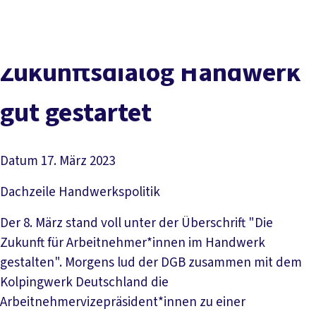
Presse
Karriere
Newsletter
Kontakt
EN
Leichte Sprache
Der DGB
Gute Arbeit
Geld
Gerechtigkeit
Zukunftsdialog Handwerk
Service
Mitmachen
Politik
gut gestartet
Datum
17. März 2023
Dachzeile
Handwerkspolitik
Der 8. März stand voll unter der Überschrift "Die
Zukunft für Arbeitnehmer*innen im Handwerk
gestalten". Morgens lud der DGB zusammen mit dem
Kolpingwerk Deutschland die
Arbeitnehmervizepräsident*innen zu einer