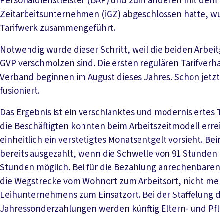
Personaldienstleister (BAP) und zum anderen mit dem
Zeitarbeitsunternehmen (iGZ) abgeschlossen hatte, w
Tarifwerk zusammengeführt.
Notwendig wurde dieser Schritt, weil die beiden Arb
GVP verschmolzen sind. Die ersten regulären Tarifver
Verband beginnen im August dieses Jahres. Schon jetz
fusioniert.
Das Ergebnis ist ein verschlanktes und modernisiertes T
die Beschäftigten konnten beim Arbeitszeitmodell erre
einheitlich ein verstetigtes Monatsentgelt vorsieht. B
bereits ausgezahlt, wenn die Schwelle von 91 Stunden ü
Stunden möglich. Bei für die Bezahlung anrechenbaren 
die Wegstrecke vom Wohnort zum Arbeitsort, nicht meh
Leihunternehmens zum Einsatzort. Bei der Staffelung 
Jahressonderzahlungen werden künftig Eltern- und Pfle