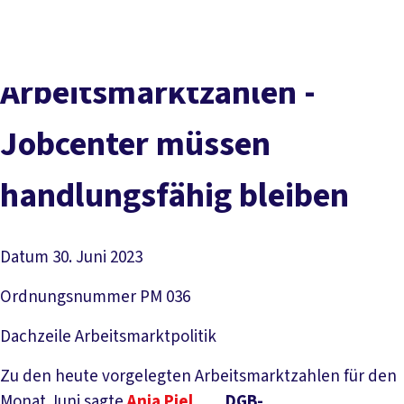
Presse
Karriere
Newsletter
Kontakt
EN
Leichte Sprache
Der DGB
Gute Arbeit
Geld
Gerechtigkeit
Arbeitsmarktzahlen -
Service
Mitmachen
Politik
Jobcenter müssen
handlungsfähig bleiben
Datum
30. Juni 2023
Ordnungsnummer
PM 036
Dachzeile
Arbeitsmarktpolitik
Zu den heute vorgelegten Arbeitsmarktzahlen für den
Monat Juni sagte
Anja Piel
, DGB-