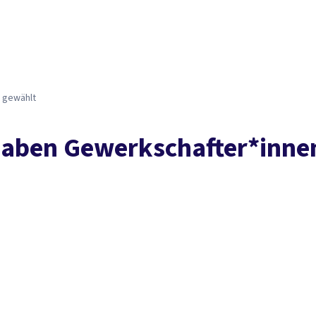
Der DGB
Gute 
 gewählt
haben Gewerkschafter*inne