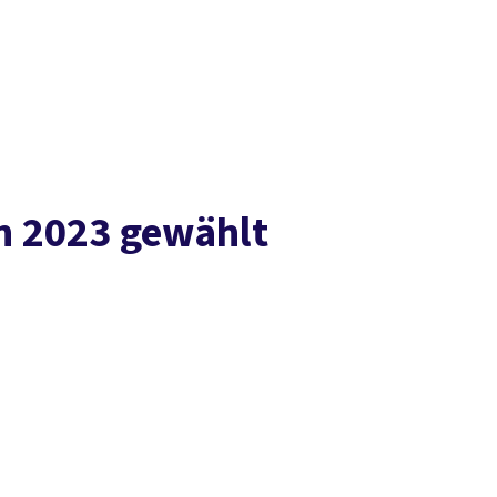
Presse
Karriere
Newsletter
Kontakt
EN
Leichte Sprache
Arbeit
Geld
Gerechtigkeit
Service
Mitmachen
Politik
n 2023 gewählt