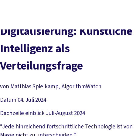
Presse
Karriere
Newsletter
Kontakt
EN
Leichte Sprache
Der DGB
Gute Arbeit
Geld
Gerechtigkeit
Digitalisierung: Künstliche
Service
Mitmachen
Politik
Intelligenz als
Verteilungsfrage
von Matthias Spielkamp, AlgorithmWatch
Datum
04. Juli 2024
Dachzeile
einblick Juli-August 2024
“Jede hinreichend fortschrittliche Technologie ist von
Magie nicht zu unterscheiden.”