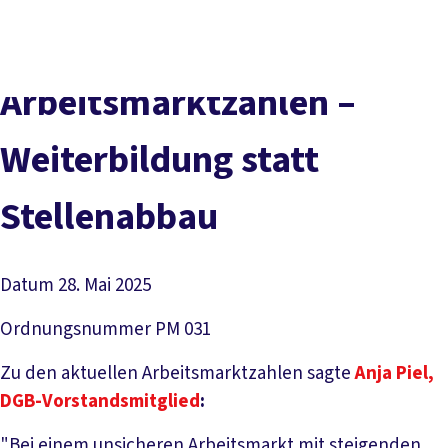
Presse
Karriere
Newsletter
Kontakt
EN
Leichte Sprache
Der DGB
Gute Arbeit
Geld
Gerechtigkeit
Arbeitsmarktzahlen –
Service
Mitmachen
Politik
Weiterbildung statt
Stellenabbau
Datum
28. Mai 2025
Ordnungsnummer
PM 031
Zu den aktuellen Arbeitsmarktzahlen sagte
Anja Piel,
DGB-Vorstandsmitglied
:
"Bei einem unsicheren Arbeitsmarkt mit steigenden