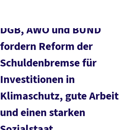
Presse
Karriere
Newsletter
Kontakt
EN
Leichte Sprache
Der DGB
Gute Arbeit
Geld
Gerechtigkeit
DGB, AWO und BUND
Service
Mitmachen
Politik
fordern Reform der
Schuldenbremse für
Investitionen in
Klimaschutz, gute Arbeit
und einen starken
Sozialstaat