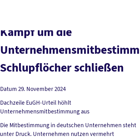
Presse
Karriere
Newsletter
Kontakt
EN
Leichte Sprache
Der DGB
Gute Arbeit
Geld
Gerechtigkeit
Kampf um die
Service
Mitmachen
Politik
Unternehmensmitbestimm
Schlupflöcher schließen
Datum
29. November 2024
Dachzeile
EuGH-Urteil höhlt
Unternehmensmitbestimmung aus
Die Mitbestimmung in deutschen Unternehmen steht
unter Druck. Unternehmen nutzen vermehrt