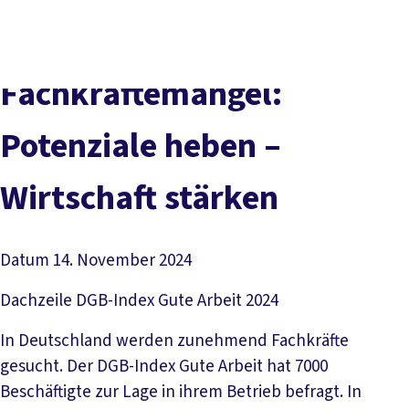
Presse
Karriere
Newsletter
Kontakt
EN
Leichte Sprache
Der DGB
Gute Arbeit
Geld
Gerechtigkeit
Fachkräftemangel:
Service
Mitmachen
Politik
Potenziale heben –
Wirtschaft stärken
Datum
14. November 2024
Dachzeile
DGB-Index Gute Arbeit 2024
In Deutschland werden zunehmend Fachkräfte
gesucht. Der DGB-Index Gute Arbeit hat 7000
Beschäftigte zur Lage in ihrem Betrieb befragt. In