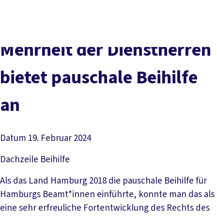
Presse
Karriere
Newsletter
Kontakt
EN
Leichte Sprache
Der DGB
Gute Arbeit
Geld
Gerechtigkeit
Mehrheit der Dienstherren
Service
Mitmachen
Politik
bietet pauschale Beihilfe
an
Datum
19. Februar 2024
Dachzeile
Beihilfe
Als das Land Hamburg 2018 die pauschale Beihilfe für
Hamburgs Beamt*innen einführte, konnte man das als
eine sehr erfreuliche Fortentwicklung des Rechts des