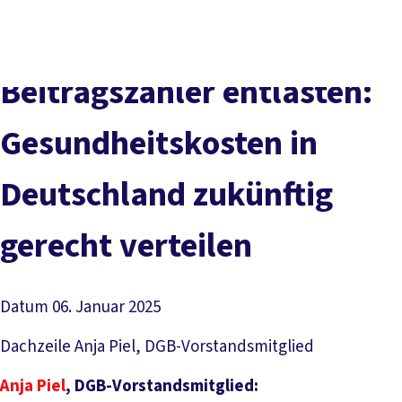
Presse
Karriere
Newsletter
Kontakt
EN
Leichte Sprache
Der DGB
Gute Arbeit
Geld
Gerechtigkeit
Beitragszahler entlasten:
Service
Mitmachen
Politik
Gesundheitskosten in
Deutschland zukünftig
gerecht verteilen
Datum
06. Januar 2025
Dachzeile
Anja Piel, DGB-Vorstandsmitglied
Anja Piel
, DGB-Vorstandsmitglied: