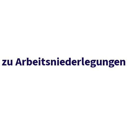
Presse
Karriere
Newsletter
Kontakt
EN
Leichte Sprache
Arbeit
Geld
Gerechtigkeit
Service
Mitmachen
Politik
 zu Arbeitsniederlegungen