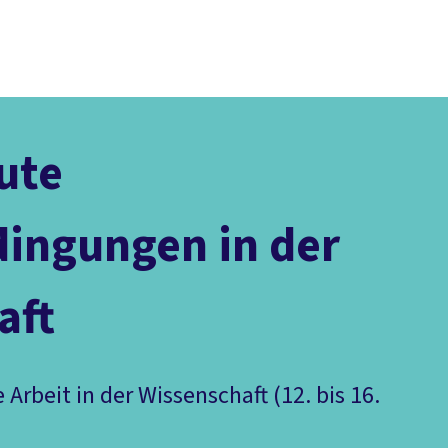
Presse
Karriere
Newsletter
Kontakt
EN
Leichte Sprache
Arbeit
Geld
Gerechtigkeit
Service
Mitmachen
Politik
ute
dingungen in der
aft
Arbeit in der Wissenschaft (12. bis 16.