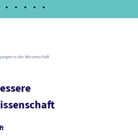
as Bündnis
gungen in der Wissenschaft
bessere
issenschaft
ft