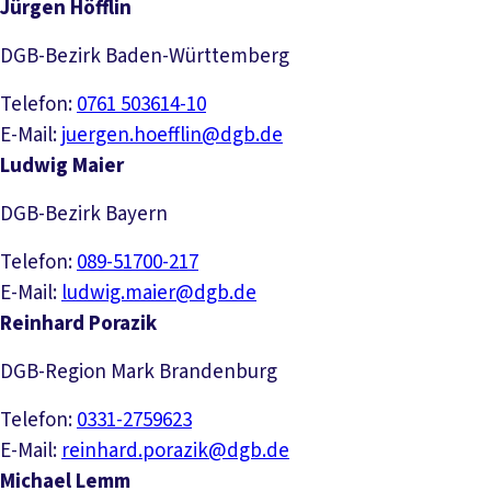
Jürgen Höfflin
DGB-Bezirk Baden-Württemberg
Telefon:
0761 503614-10
E-Mail:
juergen.hoefflin@dgb.de
Ludwig Maier
DGB-Bezirk Bayern
Telefon:
089-51700-217
E-Mail:
ludwig.maier@dgb.de
Reinhard Porazik
DGB-Region Mark Brandenburg
Telefon:
0331-2759623
E-Mail:
reinhard.porazik@dgb.de
Michael Lemm