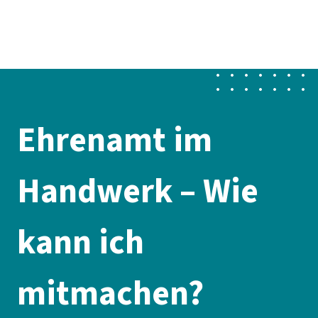
Presse
Karriere
Newsletter
Kontakt
EN
Leichte Sprache
Der DGB
Gute Arbeit
Geld
Gerechtigkeit
Service
Mitmachen
Politik
Ehrenamt im
Handwerk – Wie
kann ich
mitmachen?