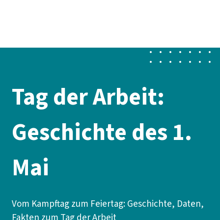
Presse
Karriere
Newsletter
Kontakt
EN
Leichte Sprache
Der DGB
Gute Arbeit
Geld
Gerechtigkeit
Service
Mitmachen
Politik
Tag der Arbeit:
Geschichte des 1.
Mai
Vom Kampftag zum Feiertag: Geschichte, Daten,
Fakten zum Tag der Arbeit