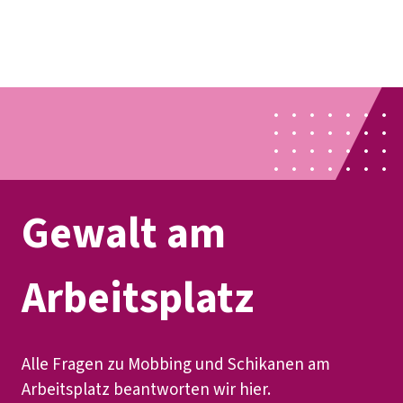
Presse
Karriere
Newsletter
Kontakt
EN
Leichte Sprache
Der DGB
Gute Arbeit
Geld
Gerechtigkeit
Service
Mitmachen
Politik
Gewalt am
Arbeitsplatz
Alle Fragen zu Mobbing und Schikanen am
Arbeitsplatz beantworten wir hier.