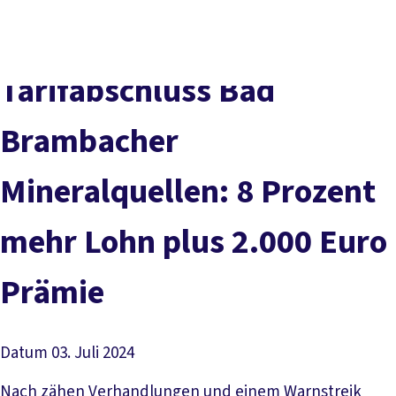
Presse
Karriere
Newsletter
Kontakt
EN
Leichte Sprache
Der DGB
Gute Arbeit
Geld
Gerechtigkeit
Tarifabschluss Bad
Service
Mitmachen
Politik
Brambacher
Mineralquellen: 8 Prozent
mehr Lohn plus 2.000 Euro
Prämie
Datum
03. Juli 2024
Nach zähen Verhandlungen und einem Warnstreik