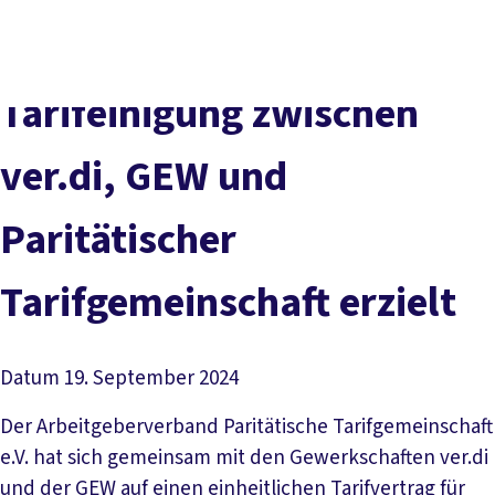
Presse
Karriere
Newsletter
Kontakt
EN
Leichte Sprache
Der DGB
Gute Arbeit
Geld
Gerechtigkeit
Tarifeinigung zwischen
Service
Mitmachen
Politik
ver.di, GEW und
Paritätischer
Tarifgemeinschaft erzielt
Datum
19. September 2024
Der Arbeitgeberverband Paritätische Tarifgemeinschaft
e.V. hat sich gemeinsam mit den Gewerkschaften ver.di
und der GEW auf einen einheitlichen Tarifvertrag für