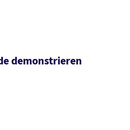
Presse
Karriere
Newsletter
Kontakt
EN
Leichte Sprache
Arbeit
Geld
Gerechtigkeit
Service
Mitmachen
Politik
nde demonstrieren