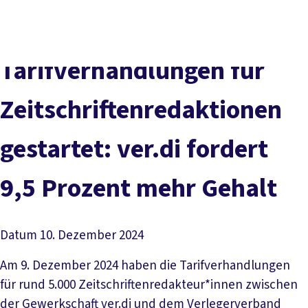
Presse
Karriere
Newsletter
Kontakt
EN
Leichte Sprache
Der DGB
Gute Arbeit
Geld
Gerechtigkeit
Tarifverhandlungen für
Service
Mitmachen
Politik
Zeitschriftenredaktionen
gestartet: ver.di fordert
9,5 Prozent mehr Gehalt
Datum
10. Dezember 2024
Am 9. Dezember 2024 haben die Tarifverhandlungen
für rund 5.000 Zeitschriftenredakteur*innen zwischen
der Gewerkschaft ver.di und dem Verlegerverband