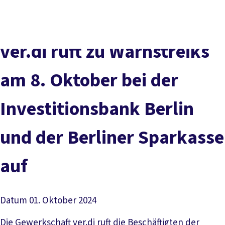
Presse
Karriere
Newsletter
Kontakt
EN
Leichte Sprache
Der DGB
Gute Arbeit
Geld
Gerechtigkeit
ver.di ruft zu Warnstreiks
Service
Mitmachen
Politik
am 8. Oktober bei der
Investitionsbank Berlin
und der Berliner Sparkasse
auf
Datum
01. Oktober 2024
Die Gewerkschaft ver.di ruft die Beschäftigten der