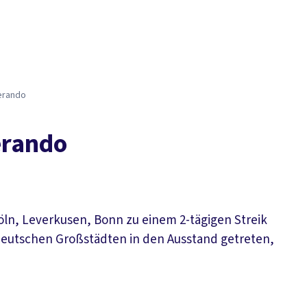
Der DGB
Gute 
ferando
erando
öln, Leverkusen, Bonn zu einem 2-tägigen Streik
n deutschen Großstädten in den Ausstand getreten,