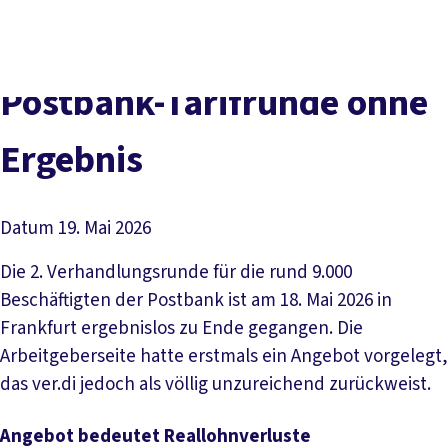
Presse
Karriere
Newsletter
Kontakt
EN
Leichte Sprache
Der DGB
Gute Arbeit
Geld
Gerechtigkeit
Postbank-Tarifrunde ohne
Service
Mitmachen
Politik
Ergebnis
Datum
19. Mai 2026
Die 2. Verhandlungsrunde für die rund 9.000
Beschäftigten der Postbank ist am 18. Mai 2026 in
Frankfurt ergebnislos zu Ende gegangen. Die
Arbeitgeberseite hatte erstmals ein Angebot vorgelegt,
das ver.di jedoch als völlig unzureichend zurückweist.
Angebot bedeutet Reallohnverluste