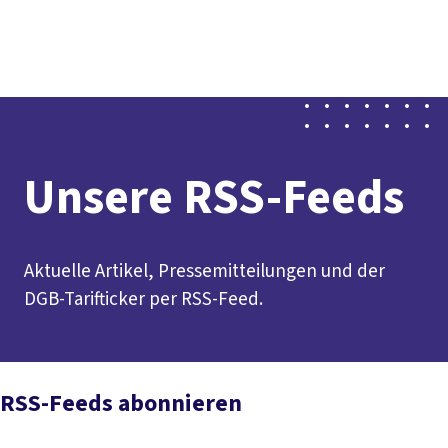
Presse
Karriere
Newsletter
Kontakt
EN
Leichte Sprache
Der DGB
Gute Arbeit
Geld
Gerechtigkeit
Service
Mitmachen
Politik
Unsere RSS-Feeds
Aktuelle Artikel, Pressemitteilungen und der
DGB-Tarifticker per RSS-Feed.
RSS-Feeds abonnieren