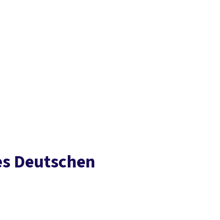
Der DGB
Gute 
es Deutschen