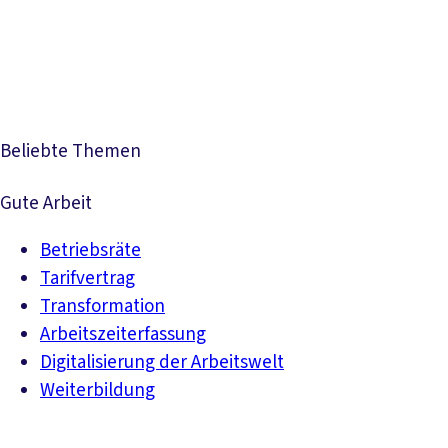
Presse
Karriere
Newsletter
Kontakt
EN
Leichte Sprache
Der DGB
Gute Arbeit
Geld
Gerechtigkeit
Service
Mitmachen
Politik
Beliebte Themen
Gute Arbeit
Betriebsräte
Tarifvertrag
Transformation
Arbeitszeiterfassung
Digitalisierung der Arbeitswelt
Weiterbildung