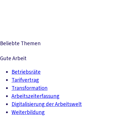
Presse
Karriere
Newsletter
Kontakt
EN
Leichte Sprache
Der DGB
Gute Arbeit
Geld
Gerechtigkeit
Service
Mitmachen
Politik
Beliebte Themen
Gute Arbeit
Betriebsräte
Tarifvertrag
Transformation
Arbeitszeiterfassung
Digitalisierung der Arbeitswelt
Weiterbildung