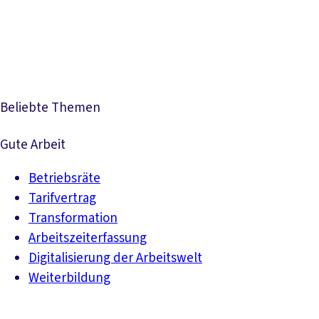
Presse
Karriere
Newsletter
Kontakt
EN
Leichte Sprache
Der DGB
Gute Arbeit
Geld
Gerechtigkeit
Service
Mitmachen
Politik
Beliebte Themen
Gute Arbeit
Betriebsräte
Tarifvertrag
Transformation
Arbeitszeiterfassung
Digitalisierung der Arbeitswelt
Weiterbildung