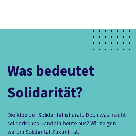
Presse
Karriere
Newsletter
Kontakt
EN
Leichte Sprache
Der DGB
Gute Arbeit
Geld
Gerechtigkeit
Service
Mitmachen
Politik
Was bedeutet
Solidarität?
Die Idee der Solidarität ist uralt. Doch was macht
solidarisches Handeln heute aus? Wir zeigen,
warum Solidarität Zukunft ist.