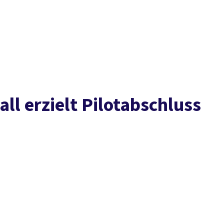
Presse
Karriere
Newsletter
Kontakt
EN
Leichte Sprache
Arbeit
Geld
Gerechtigkeit
Service
Mitmachen
Politik
ll erzielt Pilotabschluss