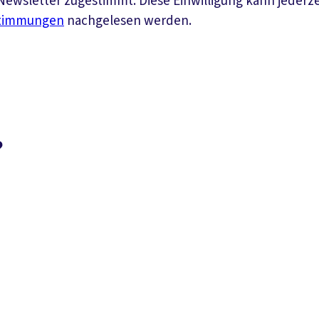
ewsletter zugestimmt. Diese Einwilligung kann jederz
stimmungen
nachgelesen werden.
?
Suchen