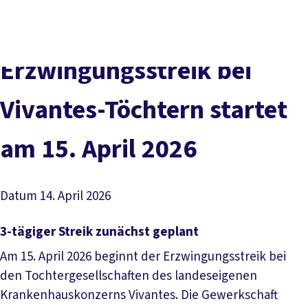
Presse
Karriere
Newsletter
Kontakt
EN
Leichte Sprache
Der DGB
Gute Arbeit
Geld
Gerechtigkeit
Erzwingungsstreik bei
Service
Mitmachen
Politik
Vivantes-Töchtern startet
am 15. April 2026
Datum
14. April 2026
3-tägiger Streik zunächst geplant
Am 15. April 2026 beginnt der Erzwingungsstreik bei
den Tochtergesellschaften des landeseigenen
Krankenhauskonzerns Vivantes. Die Gewerkschaft