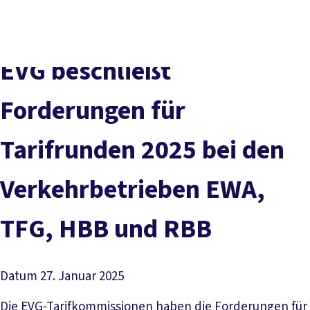
Presse
Karriere
Newsletter
Kontakt
EN
Leichte Sprache
Der DGB
Gute Arbeit
Geld
Gerechtigkeit
EVG beschließt
Service
Mitmachen
Politik
Forderungen für
Tarifrunden 2025 bei den
Verkehrbetrieben EWA,
TFG, HBB und RBB
Datum
27. Januar 2025
Die EVG-Tarifkommissionen haben die Forderungen für