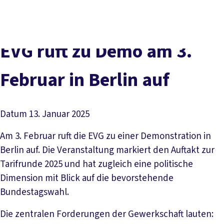
Presse
Karriere
Newsletter
Kontakt
EN
Leichte Sprache
Der DGB
Gute Arbeit
Geld
Gerechtigkeit
EVG ruft zu Demo am 3.
Service
Mitmachen
Politik
Februar in Berlin auf
Datum
13. Januar 2025
Am 3. Februar ruft die EVG zu einer Demonstration in
Berlin auf. Die Veranstaltung markiert den Auftakt zur
Tarifrunde 2025 und hat zugleich eine politische
Dimension mit Blick auf die bevorstehende
Bundestagswahl.
Die zentralen Forderungen der Gewerkschaft lauten: