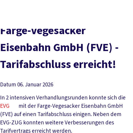
Presse
Karriere
Newsletter
Kontakt
EN
Leichte Sprache
Der DGB
Gute Arbeit
Geld
Gerechtigkeit
Farge-Vegesacker
Service
Mitmachen
Politik
Eisenbahn GmbH (FVE) -
Tarifabschluss erreicht!
Datum
06. Januar 2026
In 2 intensiven Verhandlungsrunden konnte sich die
EVG
mit der Farge-Vegesacker Eisenbahn GmbH
(FVE) auf einen Tarifabschluss einigen. Neben dem
EVG-ZUG konnten weitere Verbesserungen des
Tarifvertrags erreicht werden.