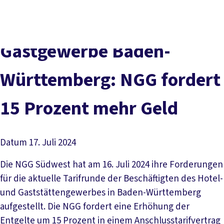
Presse
Karriere
Newsletter
Kontakt
EN
Leichte Sprache
Der DGB
Gute Arbeit
Geld
Gerechtigkeit
Gastgewerbe Baden-
Service
Mitmachen
Politik
Württemberg: NGG fordert
15 Prozent mehr Geld
Datum
17. Juli 2024
Die NGG Südwest hat am 16. Juli 2024 ihre Forderungen
für die aktuelle Tarifrunde der Beschäftigten des Hotel-
und Gaststättengewerbes in Baden-Württemberg
aufgestellt. Die NGG fordert eine Erhöhung der
Entgelte um 15 Prozent in einem Anschlusstarifvertrag