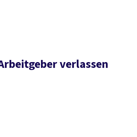
Presse
Karriere
Newsletter
Kontakt
EN
Leichte Sprache
Arbeit
Geld
Gerechtigkeit
Service
Mitmachen
Politik
 Arbeitgeber verlassen