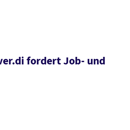
Presse
Karriere
Newsletter
Kontakt
EN
Leichte Sprache
Arbeit
Geld
Gerechtigkeit
Service
Mitmachen
Politik
er.di fordert Job- und