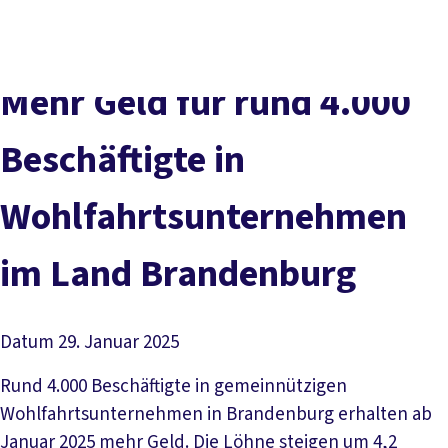
Presse
Karriere
Newsletter
Kontakt
EN
Leichte Sprache
Der DGB
Gute Arbeit
Geld
Gerechtigkeit
Mehr Geld für rund 4.000
Service
Mitmachen
Politik
Beschäftigte in
Wohlfahrtsunternehmen
im Land Brandenburg
Datum
29. Januar 2025
Rund 4.000 Beschäftigte in gemeinnützigen
Wohlfahrtsunternehmen in Brandenburg erhalten ab
Januar 2025 mehr Geld. Die Löhne steigen um 4,2