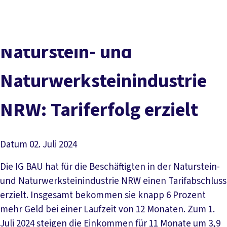
Presse
Karriere
Newsletter
Kontakt
EN
Leichte Sprache
Der DGB
Gute Arbeit
Geld
Gerechtigkeit
Naturstein- und
Service
Mitmachen
Politik
Naturwerksteinindustrie
NRW: Tariferfolg erzielt
Datum
02. Juli 2024
Die IG BAU hat für die Beschäftigten in der Naturstein-
und Naturwerksteinindustrie NRW einen Tarifabschluss
erzielt. Insgesamt bekommen sie knapp 6 Prozent
mehr Geld bei einer Laufzeit von 12 Monaten. Zum 1.
Juli 2024 steigen die Einkommen für 11 Monate um 3,9