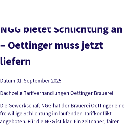
Presse
Karriere
Newsletter
Kontakt
EN
Leichte Sprache
Der DGB
Gute Arbeit
Geld
Gerechtigkeit
NGG bietet Schlichtung an
Service
Mitmachen
Politik
– Oettinger muss jetzt
liefern
Datum
01. September 2025
Dachzeile
Tarifverhandlungen Oettinger Brauerei
Die Gewerkschaft NGG hat der Brauerei Oettinger eine
freiwillige Schlichtung im laufenden Tarifkonflikt
angeboten. Für die NGG ist klar: Ein zeitnaher, fairer