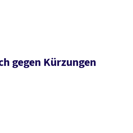
Presse
Karriere
Newsletter
Kontakt
EN
Leichte Sprache
Arbeit
Geld
Gerechtigkeit
Service
Mitmachen
Politik
sich gegen Kürzungen